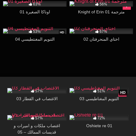
63%
56%
Knight of Erin 01 مترجمة
اوناكا الصغيرة 01
251K
16:31
20K
15:38
53%
67%
HD
اختاي المنحرفتان 02
التنويم المغنتطيسي 04
376
20:28
186K
16:04
57%
51%
HD
التنويم المغناطيسي 03
الاغتصاب في القطار 03
29K
14:27
53K
29:12
57%
72%
Oshiete re 01
اغتصاب ملكات و اميرات و
قديسات الممالك – 05