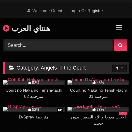
Skip
Welcome Guest
Login
Or
Register
to
content
هنتاي العرب
Category:
Angels in the Court
8K
25:10
8K
27:30
52%
48%
Court no Naka no Tenshi-tachi
Court no Naka no Tenshi-tachi
01 مترجمة
02 مترجمة
25K
26:04
779K
17:13
52%
78%
HD
الاخت ميوجا و الاخ الصغير ,بدون
D-Spray مترجمة
حجب
56K
16:00
3K
27:49