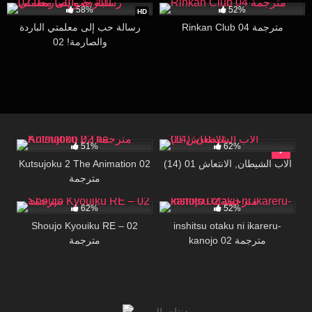
58%
52%
HD
Rinkan Club 04 مترجمة
رسالة حب إلى معلمتي الباردة
والصارمة! 02
20K
19:20
124K
17:26
51%
62%
Kutsujoku 2 The Animation 02
(14) الاب الشيطان, الانتعاش 01
مترجمة
24K
15:09
13K
19:00
62%
52%
Shoujo Kyouiku RE – 02
inshitsu otaku ni ikareru-
kanojo 02 مترجمة
مترجمة