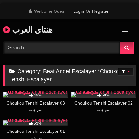
Skip
Welcome Guest
Login
Or
Register
to
content
هنتاي العرب
Category:
Beat Angel Escalayer *Choukou
Tenshi Escalayer
24K
29:04
12K
27:00
49%
50%
Choukou Tenshi Escalayer 03
Choukou Tenshi Escalayer 02
مترجمة
مترجمة
18K
28:00
53%
Choukou Tenshi Escalayer 01
مترجمة