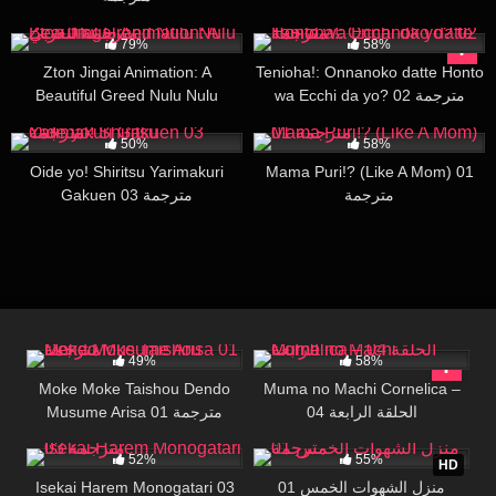
40K
24:42
16K
14:31
79%
58%
Zton Jingai Animation: A
Tenioha!: Onnanoko datte Honto
Beautiful Greed Nulu Nulu
wa Ecchi da yo? 02 مترجمة
مترجمة للعربي
26K
21:00
5K
29:18
50%
58%
Oide yo! Shiritsu Yarimakuri
Mama Puri!? (Like A Mom) 01
مترجمة
Gakuen 03 مترجمة
8K
24:26
7K
16:09
49%
58%
Moke Moke Taishou Dendo
Muma no Machi Cornelica –
04 الحلقة الرابعة
Musume Arisa 01 مترجمة
53K
16:17
32K
27:48
52%
55%
HD
Isekai Harem Monogatari 03
منزل الشهوات الخمس 01