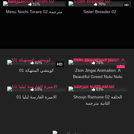
51%
76%
HD
Mesu Nochi Torare 02 مترجمة
Sister Breeder 02
313K
13:54
40K
24:42
82%
79%
HD
كوينشي المنتهكة 01
Zton Jingai Animation: A
Beautiful Greed Nulu Nulu
22K
25:30
94K
19:35
مترجمة للعربي
53%
63%
Shoujo Ramune 02 الحلقة
الاميرة الفارسة ليليا 01
الثانية مترجمة