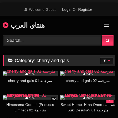
Skip
Welcome Guest
Login
Or
Register
to
content
هنتاي العرب
Category:
cherry and gals
30K
16:07
15K
16:00
50%
54%
cherry and gals 02 مترجمة
cherry and gals 01 مترجمة
29K
29:18
583
20:14
58%
50%
HD
Himesama Gentei! (Princess
Sweet Home: H na Onee-san wa
Suki Desuka? 01 مترجمة
Limited) 02 مترجمة
22K
14:18
6K
16:06