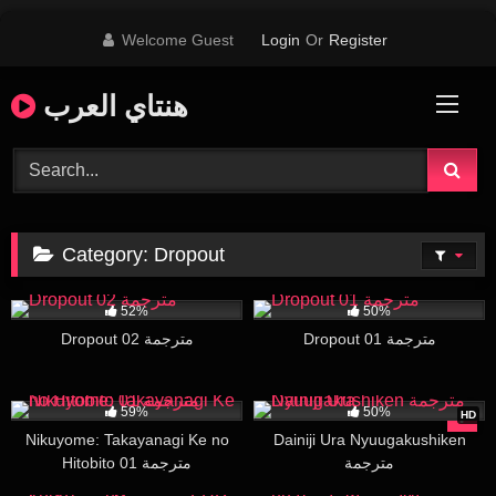
Skip
Welcome Guest
Login
Or
Register
to
content
هنتاي العرب
Category:
Dropout
86K
13:59
120K
16:40
52%
50%
Dropout 01 مترجمة
Dropout 02 مترجمة
91K
28:52
52K
16:44
59%
50%
HD
Nikuyome: Takayanagi Ke no
Dainiji Ura Nyuugakushiken
مترجمة
Hitobito 01 مترجمة
213K
24:33
56K
16:00