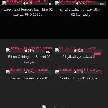
64%
58%
HD
HD
رسالة حب إلى معلمتي الباردة
[بدون حجب] Furueru kuchibiru 02
والصارمة! 02
مترجمة FHD 1080p
9K
18:52
73K
21:01
51%
52%
HD
Elf no Oshiego to Sensei 02
الاغتصاب في القطار 01
مترجمة
38K
26:47
39K
27:00
56%
51%
Garden The Animation 01
Soukan Yuugi 01 مترجمة