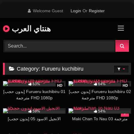
Skip
Welcome Guest
Login
Or
Register
to
content
هنتاي العرب
Category:
Furueru kuchibiru
141K
24:23
213K
24:33
63%
64%
HD
HD
[بدون حجب] Furueru kuchibiru 02
[بدون حجب] Furueru kuchibiru 01
مترجمة FHD 1080p
مترجمة FHD 1080p
59K
28:26
3K
29:51
59%
54%
Maki Chan To Nau 03 مترجمة
[بدون حجب] الانجيل الاسود 05
44K
15:07
25K
26:04