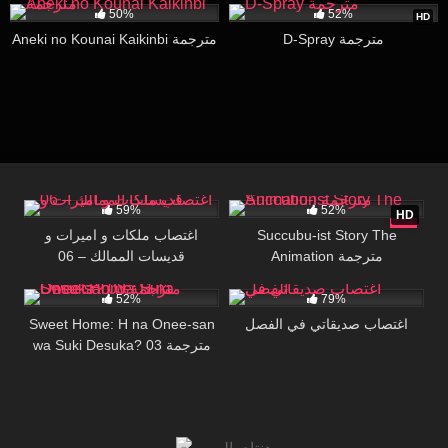
50%
52%
HD
D-Spray مترجمة
Aneki no Kounai Kaikinbi مترجمة
85K
19:34
30K
15:59
59%
52%
HD
اغتصاب ملكات و اميرات و
Succubu-ist Story The
Animation مترجمة
قديسات الممالك – 06
436K
19:20
680K
26:23
52%
79%
Sweet Home: H na Onee-san
اغتصاب صديقاتي في الفصل
wa Suki Desuka? 03 مترجمة