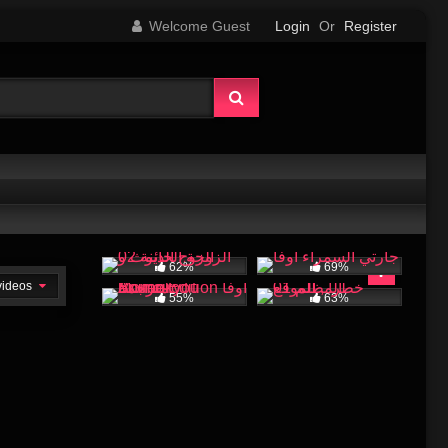
Welcome Guest
Login
Or
Register
62%
69%
 videos
55%
63%