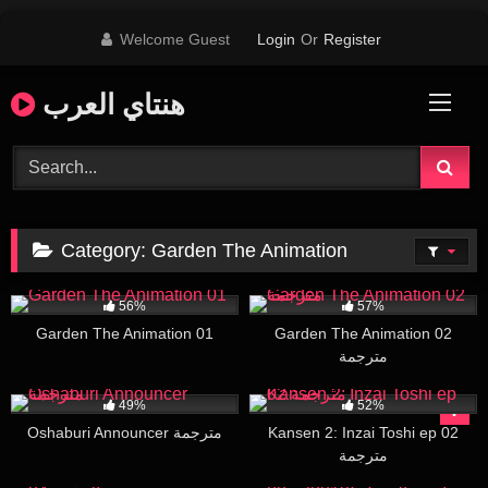
Skip
Welcome Guest
Login
Or
Register
to
content
هنتاي العرب
Category:
Garden The Animation
38K
26:47
43K
20:10
56%
57%
Garden The Animation 01
Garden The Animation 02
مترجمة
4K
25:50
1K
30:00
49%
52%
Oshaburi Announcer مترجمة
Kansen 2: Inzai Toshi ep 02
مترجمة
8K
29:29
72K
16:30