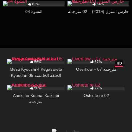
61%
54%
حارس المنزل (2019) – 02 مترجمة
النشوة 04
61K
25:11
309K
07:10
56%
67%
HD
Mesu Kyoushi 4 Kegasareta
Overflow – 07 مترجمة
Kyoudan 05 الحلقة الخامسة
44K
15:07
28K
29:38
مترجمة
50%
77%
Aneki no Kounai Kaikinbi
Oshiete re 02
مترجمة