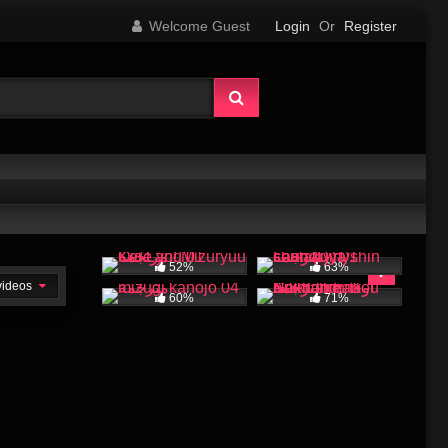
Welcome Guest
Login
Or
Register
52%
63%
 videos
60%
71%