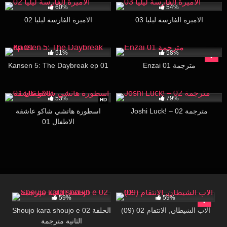
60%
54%
الاميرة الفارسة ليليا 03
الاميرة الفارسة ليليا 02
20K
15:00
137K
24:58
51%
58%
Enzai 01 مترجمة
Kansen 5: The Daybreak ep 01
46K
14:11
434K
53%
79%
HD
Joshi Luck! – 02 مترجمة
اسطورة هاتشي شاكو عاشقة
الاطفال 01
5K
17:16
90K
29:56
59%
59%
(09) الاب الشيطان, الانتقام 02
Shoujo kara shoujo e 02 الحلقة
الثانية مترجمة