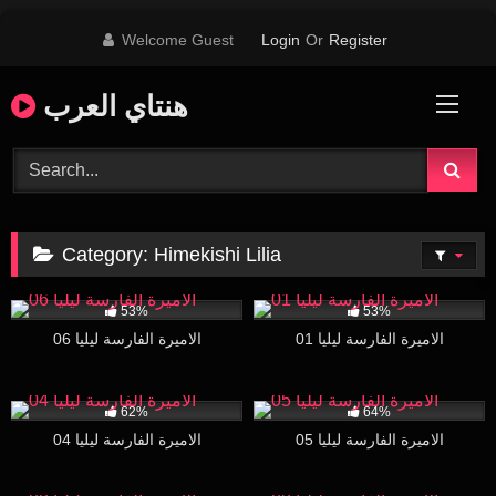
Skip
Welcome Guest
Login
Or
Register
to
content
هنتاي العرب
Category:
Himekishi Lilia
171
30:51
22K
25:30
53%
53%
الاميرة الفارسة ليليا 01
الاميرة الفارسة ليليا 06
9K
26:23
6K
28:16
62%
64%
الاميرة الفارسة ليليا 05
الاميرة الفارسة ليليا 04
12K
25:58
6K
26:15