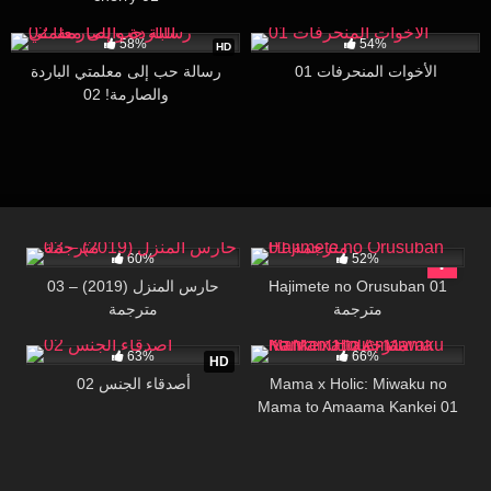
56K
16:00
76K
27:00
58%
54%
HD
الأخوات المنحرفات 01
رسالة حب إلى معلمتي الباردة
والصارمة! 02
54K
16:35
49K
17:31
60%
52%
Hajimete no Orusuban 01
حارس المنزل (2019) – 03
مترجمة
مترجمة
21K
29:44
31K
19:27
63%
66%
HD
Mama x Holic: Miwaku no
أصدقاء الجنس 02
Mama to Amaama Kankei 01
مترجمة