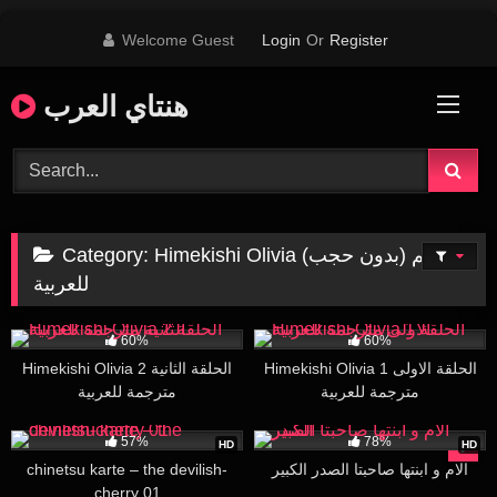
Skip
Welcome Guest
Login
Or
Register
to
content
هنتاي العرب
Himekishi Olivia مترجم (بدون حجب)
Category:
للعربية
37K
25:30
3K
25:54
60%
60%
Himekishi Olivia 1 الحلقة الاولى
Himekishi Olivia 2 الحلقة الثانية
مترجمة للعربية
مترجمة للعربية
20K
30:00
1M
29:00
57%
78%
HD
HD
الام و ابنتها صاحبتا الصدر الكبير
chinetsu karte – the devilish-
cherry 01