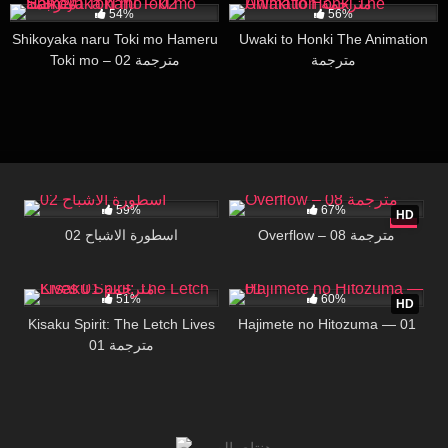
54%
56%
Shikoyaka naru Toki mo Hameru
Uwaki to Honki The Animation
مترجمة
Toki mo – 02 مترجمة
64K
18:20
195K
07:08
59%
67%
HD
Overflow – 08 مترجمة
اسطورة الاشباح 02
30K
26:00
57K
16:12
51%
60%
HD
Kisaku Spirit: The Letch Lives
Hajimete no Hitozuma — 01
01 مترجمة