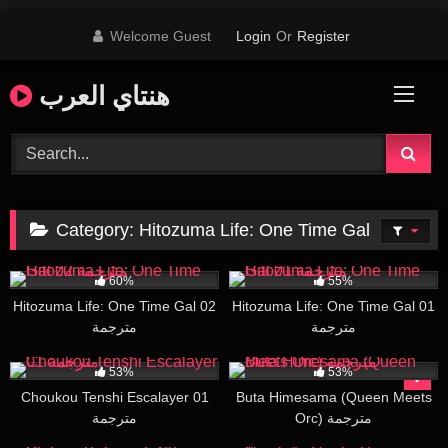
Skip
Welcome Guest
Login
Or
Register
to
content
هنتاي العرب
Category:
Hitozuma Life: One Time Gal
38K
17:00
50K
18:22
60%
55%
Hitozuma Life: One Time Gal 02
Hitozuma Life: One Time Gal 01
مترجمة
مترجمة
18K
28:00
47K
24:48
53%
53%
Choukou Tenshi Escalayer 01
Buta Himesama (Queen Meets
Orc) مترجمة
مترجمة
24K
19:37
40K
16:16