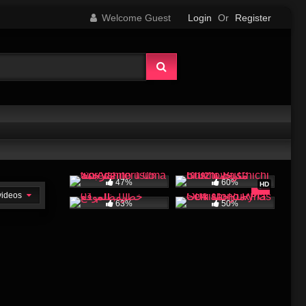
Welcome Guest
Login
Or
Register
47%
60%
HD
 videos
63%
50%