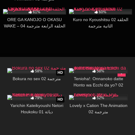
76K
16:12
82K
32:28
61%
60%
ORE GA KANOJO O OKASU
Kuro no Kyoushitsu 02 الحلقة
الثانية مترجمة
WAKE – 04 الحلقة الرابعة مترجمة
للعربية
2K
19:40
16K
14:31
58%
58%
HD
Bokura no sex 02 مترجمة
Tenioha!: Onnanoko datte
Honto wa Ecchi da yo? 02
119K
16:19
20K
27:25
مترجمة
79%
52%
HD
Yarichin Kateikyoushi Netori
Lovely x Cation The Animation
02 مترجمة
Houkoku 01 دياثة