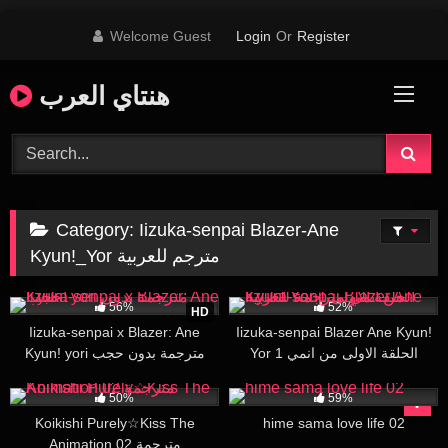
Skip
Welcome Guest
Login
Or
Register
to
content
هنتاي العرب
Category:
Iizuka-senpai Blazer-Ane
Kyun!_Yor مترجم للعربية
33K
15:39
414K
15:45
56%
52%
HD
Iizuka-senpai x Blazer: Ane
Iizuka-senpai Blazer Ane Kyun!
Yor 1 الحلقة الاولى من انمي
Kyun! yori مترجمة بدون حجب
مترجمة للعربية
6K
28:14
7K
17:39
50%
59%
Koikishi Purely☆Kiss The
hime sama love life 02
Animation 02 مترجمة