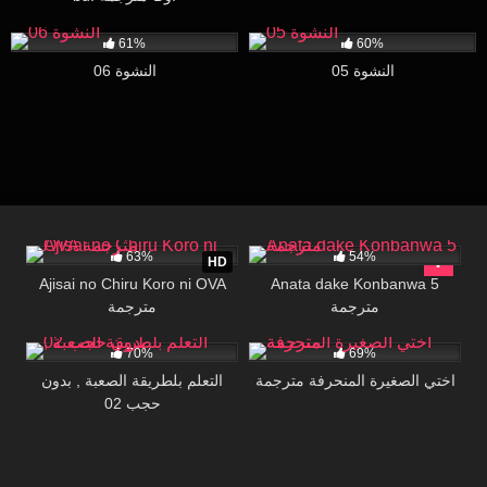
94K
30:00
5K
29:43
61%
60%
النشوة 05
النشوة 06
276K
16:23
21K
15:00
63%
54%
HD
Ajisai no Chiru Koro ni OVA
Anata dake Konbanwa 5
مترجمة
مترجمة
158K
25:41
157K
33:55
70%
69%
اختي الصغيرة المنحرفة مترجمة
التعلم بلطريقة الصعبة , بدون
حجب 02