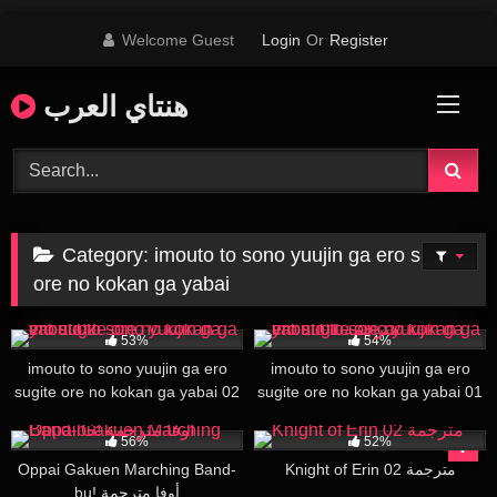
Skip
Welcome Guest
Login
Or
Register
to
content
هنتاي العرب
Category:
imouto to sono yuujin ga ero sugite
ore no kokan ga yabai
33K
30:00
30K
30:00
53%
54%
imouto to sono yuujin ga ero
imouto to sono yuujin ga ero
sugite ore no kokan ga yabai 02
sugite ore no kokan ga yabai 01
مترجمة
13K
27:01
18K
15:28
56%
52%
Oppai Gakuen Marching Band-
Knight of Erin 02 مترجمة
bu! أوفا مترجمة