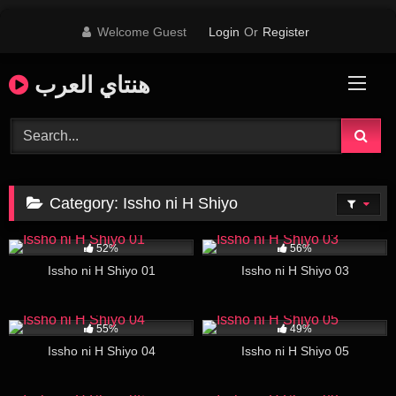
Skip
Welcome Guest
Login
Or
Register
to
content
هنتاي العرب
Category:
Issho ni H Shiyo
32K
16:52
12K
16:31
52%
56%
Issho ni H Shiyo 01
Issho ni H Shiyo 03
15K
18:14
4K
27:03
55%
49%
Issho ni H Shiyo 04
Issho ni H Shiyo 05
23K
286
17:23