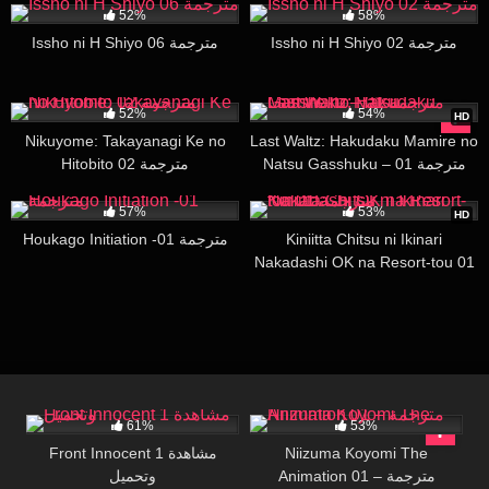
52%
58%
Issho ni H Shiyo 02 مترجمة
Issho ni H Shiyo 06 مترجمة
108K
27:36
37K
29:39
52%
54%
HD
Nikuyome: Takayanagi Ke no
Last Waltz: Hakudaku Mamire no
Natsu Gasshuku – 01 مترجمة
Hitobito 02 مترجمة
58K
20:07
34K
15:17
57%
53%
HD
Houkago Initiation -01 مترجمة
Kiniitta Chitsu ni Ikinari
Nakadashi OK na Resort-tou 01
مترجمة
58K
28:20
60K
27:19
61%
53%
Front Innocent 1 مشاهدة
Niizuma Koyomi The
Animation 01 – مترجمة
وتحميل