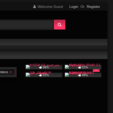
Welcome Guest
Login
Or
Register
58%
52%
 videos
52%
49%