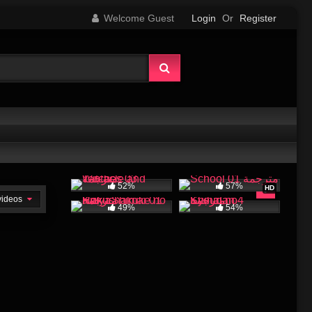
Welcome Guest
Login
Or
Register
52%
57%
HD
 videos
49%
54%