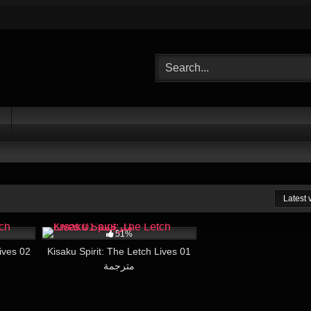
Latest
26:00
30K
26:00
51%
ives 02
Kisaku Spirit: The Letch Lives 01
مترجمة