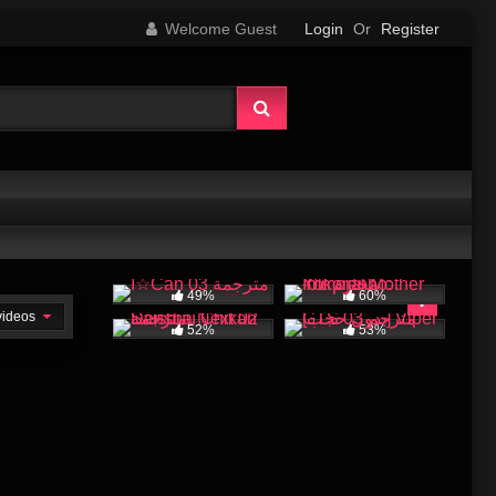
Welcome Guest
Login
Or
Register
49%
60%
 videos
52%
53%