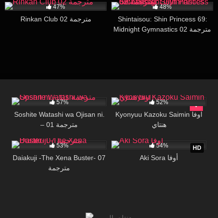
47%
48%
Rinkan Club 02 مترجمة
Shintaisou: Shin Princess 69:
Midnight Gymnastics 02 مترجمة
23K
19:40
85K
27:06
57%
52%
Soshite Watashi wa Ojisan ni.
Kyonyuu Kazoku Saimin اوفا
هنتاي
– 01 مترجمة
13K
27:00
78K
22:11
53%
54%
HD
Daiakuji -The Xena Buster- 07
Aki Sora أوفا
مترجمة