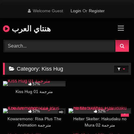
Skip
Welcome Guest
Login
Or
Register
to
content
هنتاي العرب
Category:
Kiss Hug
82K
19:52
57%
Kiss Hug 01 مترجمة
728
17:33
13K
28:34
57%
52%
HD
Kowaremono: Risa Plus The
Helter Skelter: Hakudaku no
Mura 02 مترجمة
Animation مترجمة
24K
29:25
31K
29:01