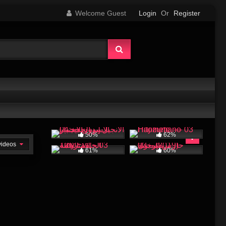
Welcome Guest
Login
Or
Register
50%
62%
 videos
61%
60%