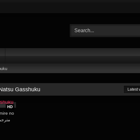
huku
 Natsu Gasshuku
Latest
29:39
HD
mire no
Gasshuku – 01 مترجمة