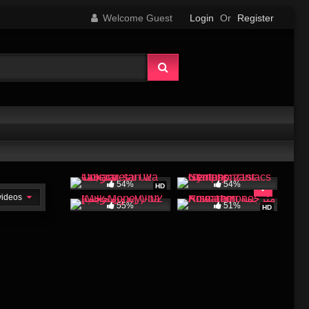
Welcome Guest
Login
Or
Register
54%
54%
HD
 videos
55%
51%
HD