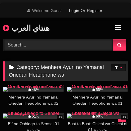
Skip
Welcome Guest
Login
Or
Register
to
content
هنتاي العرب
Category:
Menhera Ayuri no Yamanai
Onedari Headphone wa
22K
18:40
25K
15:38
48%
55%
Menhera Ayuri no Yamanai
Menhera Ayuri no Yamanai
Onedari Headphone wa 02
Onedari Headphone wa 01
51K
16:51
62K
15:45
51%
60%
HD
HD
Elf no Oshiego to Sensei 01
Bust to Bust: Chichi wa Chichi ni
01 مترجمة
مترجمة