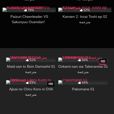
117K
28:03
1K
30:00
78%
52%
Paizuri Cheerleader VS
Kansen 2: Inzai Toshi ep 02
Sakunyuu Ouendan!
مترجمة
36K
16:01
37K
06:27
51%
56%
HD
Maid-san to Boin Damashii 01
Ookami-san wa Taberaretai 01
مترجمة
مترجمة
276K
16:23
15K
28:10
63%
54%
HD
Ajisai no Chiru Koro ni OVA
Pakomane 01
مترجمة