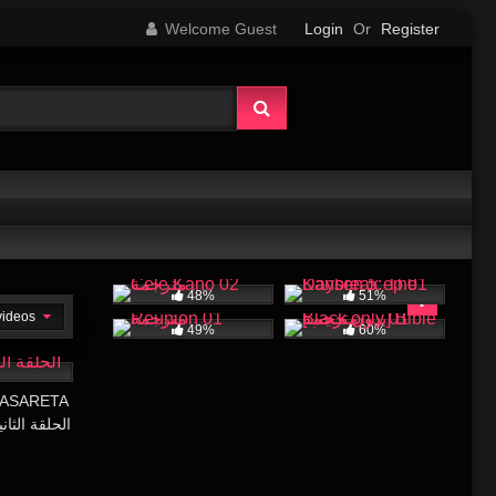
Welcome Guest
Login
Or
Register
48%
51%
 videos
49%
60%
17:55
GASARETA