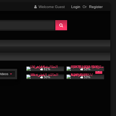
Welcome Guest
Login
Or
Register
61%
53%
 videos
50%
53%