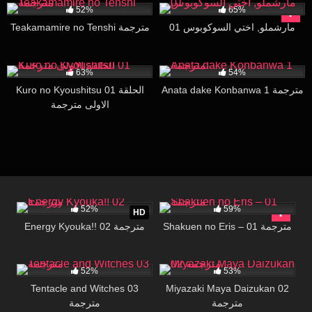
52%
65%
مارشملو, اختي السوكوبوس 01
Teakamamire no Tenshi مترجمة
25K
29:50
31K
30:00
63%
54%
Anata dake Konbanwa 1 مترجمة
Kuro no Kyoushitsu 01 الحلقة
الاولى مترجمة
37K
20:05
56K
24:09
52%
59%
HD
Shakuen no Eris – 01 مترجمة
Energy Kyouka!! 02 مترجمة
17K
26:00
68K
17:17
52%
53%
Tentacle and Witches 03
Miyazaki Maya Daizukan 02
مترجمة
مترجمة