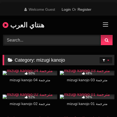
Skip
Welcome Guest
Login
Or
Register
to
content
هنتاي العرب
Category:
mizugi kanojo
29K
30:44
6K
28:44
60%
48%
mizugi kanojo 03 مترجمة
mizugi kanojo 04 مترجمة
27K
30:00
34K
30:33
51%
56%
mizugi kanojo 01 مترجمة
mizugi kanojo 02 مترجمة
22K
26:00
514
15:50