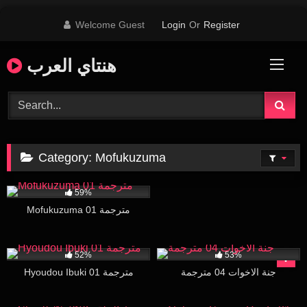
Skip
Welcome Guest
Login
Or
Register
to
content
هنتاي العرب
Category:
Mofukuzuma
31K
26:04
59%
Mofukuzuma 01 مترجمة
13K
29:48
17K
15:22
52%
53%
جنة الاخوات 04 مترجمة
Hyoudou Ibuki 01 مترجمة
43K
27:56
18K
29:00