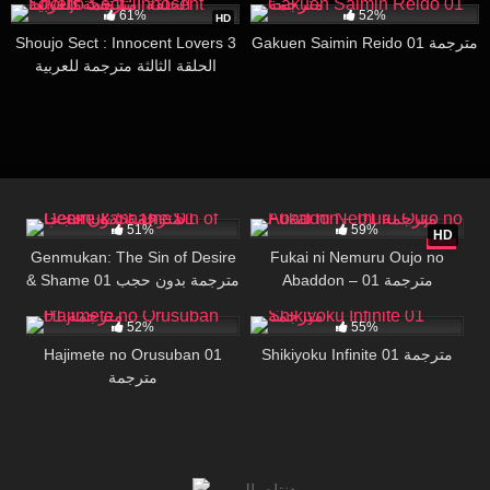
61%
52%
HD
Shoujo Sect : Innocent Lovers 3
Gakuen Saimin Reido 01 مترجمة
الحلقة الثالثة مترجمة للعربية
29K
17:47
33K
24:41
51%
59%
HD
Genmukan: The Sin of Desire
Fukai ni Nemuru Oujo no
Abaddon – 01 مترجمة
& Shame 01 مترجمة بدون حجب
49K
17:31
5K
19:27
52%
55%
Hajimete no Orusuban 01
Shikiyoku Infinite 01 مترجمة
مترجمة