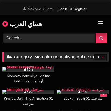
Skip
Welcome Guest
Login
Or
Register
to
content
هنتاي العرب
Category:
Momoiro Bouenkyou Anime Edition
18K
15:16
55%
Momoiro Bouenkyou Anime
Edition أوفا مترجمة
48K
24:38
39K
27:00
54%
51%
Kimi ga Suki. The Animation 01
Soukan Yuugi 01 مترجمة
مترجمة
21K
30:00
13K
29:48