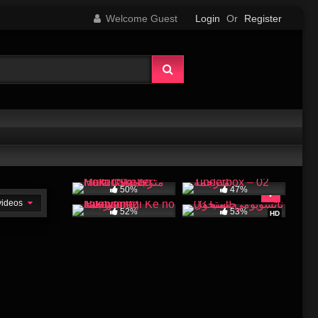
Welcome Guest
Login
Or
Register
50%
47%
 videos
52%
53%
HD