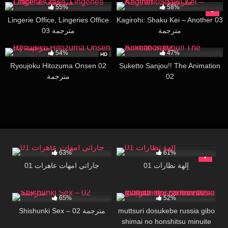
55%
58%
Lingerie Office, Lingeries Office
Kagirohi: Shaku Kei – Another 03
مترجمة
03 مترجمة
37K
29:32
3K
15:17
54%
47%
HD
Ryoujoku Hitozuma Onsen 02
Suketto Sanjou!! The Animation
مترجمة
02
713
26:08
66K
16:00
63%
61%
إلهة نظارات 01
جاراتي امهات عاهرات 01
66K
15:42
90K
15:40
65%
52%
Shishunki Sex – 02 مترجمة
muttsuri dosukebe russia gibo
shimai no honshitsu minuite