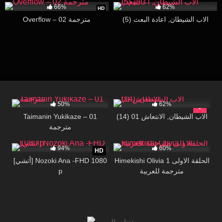
66%
62%
HD
(5) الاب الشيطان, اعادة البعث
Overflow – 02 مترجمة
22K
30:02
124K
17:26
50%
62%
Taimanin Yukikaze – 01
(14) الاب الشيطان, الانتعاش 01
مترجمة
1M
55:34
3K
25:54
94%
60%
HD
Himekishi Olivia 1 الحلقة الاولى
[أتشي] Nozoki Ana -FHD 1080
p
مترجمة للعربية