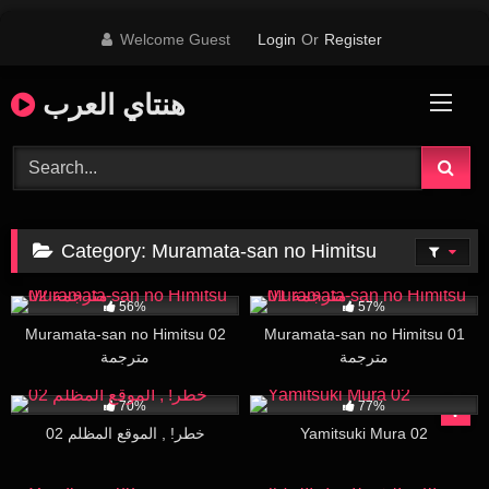
Skip
Welcome Guest
Login
Or
Register
to
content
هنتاي العرب
Category:
Muramata-san no Himitsu
47K
19:42
184K
19:42
56%
57%
Muramata-san no Himitsu 02
Muramata-san no Himitsu 01
مترجمة
مترجمة
494
29:35
290K
18:18
70%
77%
خطر! , الموقع المظلم 02
Yamitsuki Mura 02
201K
06:36
132K
28:00