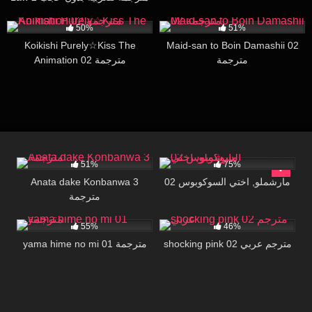
6K
28:14
36K
16:06
50%
51%
Koikishi Purely☆Kiss The
Maid-san to Boin Damashii 02
مترجمة
Animation 02 مترجمة
25K
20:00
60K
16:13
51%
75%
Anata dake Konbanwa 3
مارشملو, اختي السوكوبوس 02
مترجمة
58K
24:00
12K
16:00
55%
46%
shocking pink 02 مترجم عربي
yama hime no mi 01 مترجمة