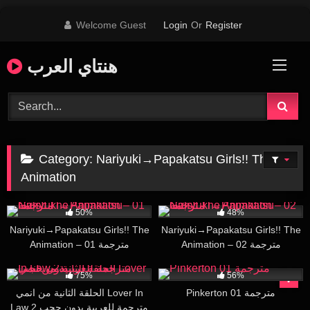
Skip
Welcome Guest
Login
Or
Register
to
content
هنتاي العرب
Category:
Nariyuki→Papakatsu Girls!! The
Animation
40K
26:41
22K
21:04
50%
48%
Nariyuki→Papakatsu Girls!! The
Nariyuki→Papakatsu Girls!! The
Animation – 02 مترجمة
Animation – 01 مترجمة
1K
56K
22:21
75%
56%
Pinkerton 01 مترجمة
الحلقة الثانية من انمي Lover In
Law 2 مترجمة للعربية بدون حجب