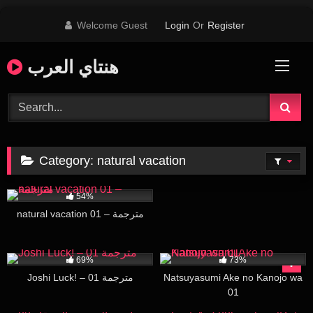
Skip
Welcome Guest
Login
Or
Register
to
content
هنتاي العرب
Category:
natural vacation
26K
29:46
54%
natural vacation 01 – مترجمة
397K
16:14
218K
20:00
69%
73%
Joshi Luck! – 01 مترجمة
Natsuyasumi Ake no Kanojo wa
01
172K
16:00
28K
30:00