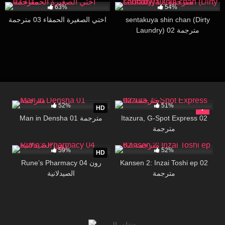
63%
54%
اختي الصغيرة الحمقاء 03 مترجمة
sentakuya shin chan (Dirty
Laundry) 02 مترجمة
167
27:25
11K
24:43
52%
51%
HD
Man in Densha 01 مترجمة
Itazura, G-Spot Express 02
مترجمة
81K
15:15
1K
30:00
59%
52%
HD
Rune’s Pharmacy 04 رون
Kansen 2: Inzai Toshi ep 02
مترجمة
الصيدلانية