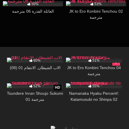
50%
53%
العائلة القذرة 06 مترجمة
JK to Ero Konbini Tenchou 02
مترجمة
53K
28:16
23K
21:48
60%
51%
(08) الاب الشيطان, الانتقام 01
JK to Ero Konbini Tenchou 04
مترجمة
15K
17:46
30K
23:38
52%
55%
HD
Tsundere Inran Shoujo Sukumi
Namanaka Hyaku Percent!:
01 مترجمة
Katamusubi no Shinpa 02
مترجمة