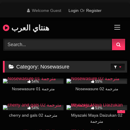
Skip
Welcome Guest
Login
Or
Register
to
content
هنتاي العرب
Category:
Nosewasure
47K
18:00
10K
18:00
54%
55%
Nosewasure 02 مترجمة
Nosewasure 01 مترجمة
15K
16:00
68K
17:17
54%
53%
cherry and gals 02 مترجمة
Miyazaki Maya Daizukan 02
مترجمة
28K
11:00
42K
15:53