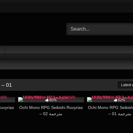
 – 01
Latest
16:00
4K
16:45
131K
60%
62%
uvyrias
Ochi Mono RPG Seikishi Ruvyrias
Ochi Mono RPG Seikish
– 01 مترجمة
– 02 مترجمة