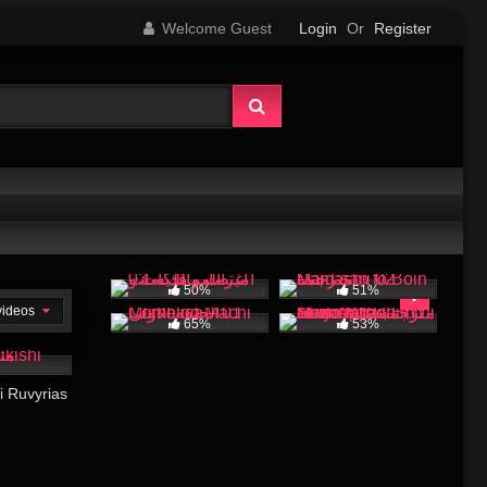
Welcome Guest
Login
Or
Register
50%
51%
 videos
65%
53%
16:03
i Ruvyrias