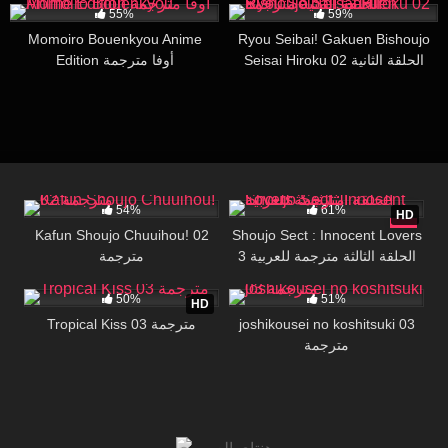
55%
59%
Momoiro Bouenkyou Anime
Ryou Seibai! Gakuen Bishoujo
Edition أوفا مترجمة
Seisai Hiroku 02 الحلقة الثانية
مترجمة
31K
28:55
43K
27:56
54%
61%
HD
Kafun Shoujo Chuuihou! 02
Shoujo Sect : Innocent Lovers
مترجمة
3 الحلقة الثالثة مترجمة للعربية
7K
29:32
27K
18:00
50%
51%
HD
Tropical Kiss 03 مترجمة
joshikousei no koshitsuki 03
مترجمة