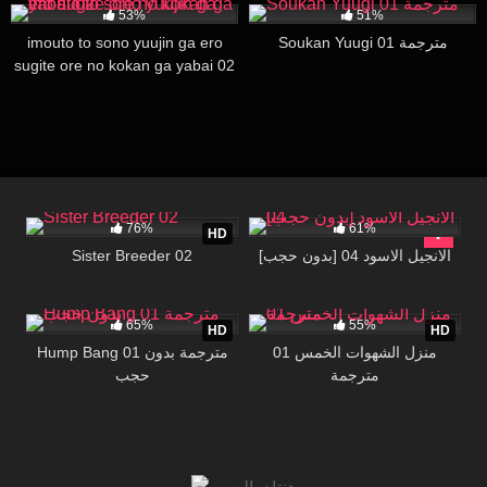
53%
51%
imouto to sono yuujin ga ero
Soukan Yuugi 01 مترجمة
sugite ore no kokan ga yabai 02
6K
16:06
21K
28:34
76%
61%
HD
Sister Breeder 02
[بدون حجب] الانجيل الاسود 04
206K
25:47
32K
27:48
65%
55%
HD
HD
منزل الشهوات الخمس 01
Hump Bang 01 مترجمة بدون
مترجمة
حجب