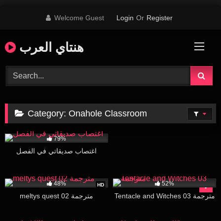
Skip
Welcome Guest
Login
Or
Register
to
content
هنتاي العرب
Category:
Onahole Classroom
680K
26:23
79%
اغتصاب صديقاتي في الفصل
22K
15:43
17K
26:00
48%
52%
HD
Tentacle and Witches 03 مترجمة
meltys quest 02 مترجمة
33K
30:00
39K
27:00