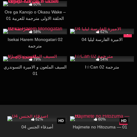
60%
Ore ga Kanojo o Okasu Wake –
01 الحلقة الاولى مترجمة للعربية
39K
16:20
9K
26:23
58%
62%
Isekai Harem Monogatari 02
الاميرة الفارسة ليليا 04
مترجمة
132K
23:16
24K
26:46
79%
54%
I☆Can 02 مترجمة
السيف الملعون و الاميرة التسوندري
01
168K
29:07
57K
16:12
62%
60%
HD
HD
أصدقاء الجنس 04
Hajimete no Hitozuma — 01