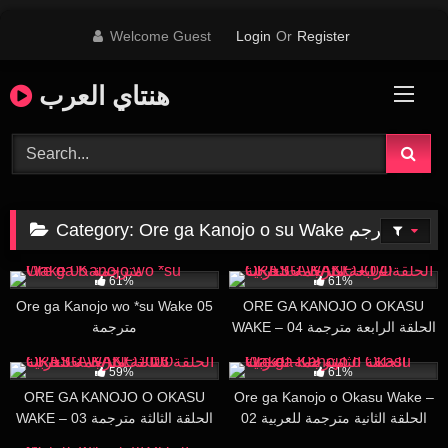
Skip
Welcome Guest
Login
Or
Register
to
content
هنتاي العرب
Category:
Ore ga Kanojo o su Wake مترجم
63K
16:42
76K
16:12
61%
61%
Ore ga Kanojo wo *su Wake 05
ORE GA KANOJO O OKASU
WAKE – 04 الحلقة الرابعة مترجمة
مترجمة
للعربية
2K
16:00
54K
15:08
59%
61%
ORE GA KANOJO O OKASU
Ore ga Kanojo o Okasu Wake –
02 الحلقة الثانية مترجمة للعربية
WAKE – 03 الحلقة الثالثة مترجمة
للعربية
80K
16:16