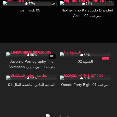
77%
54%
HD
joshi luck 05
Niplheim no Karyuudo Branded
Azel – 02 مترجمة
698K
16:53
32K
29:37
55%
58%
HD
Juvenile Pornography The
النشوة 02
Animation مترجمة بدون حجب
172K
16:00
14K
27:07
FHD
52%
53%
Ooedo Forty Eight 01 مترجمة
الطالبة العاهرة عاشقة المال 01