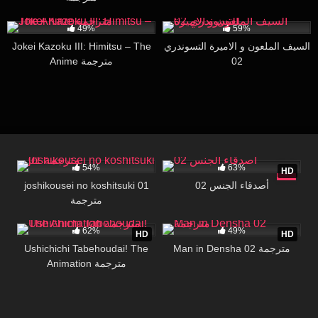
85K
28:00
68K
22:03
49%
59%
Jokei Kazoku III: Himitsu – The
السيف الملعون و الاميرة التسوندري
Anime مترجمة
02
54K
17:00
21K
29:44
54%
63%
HD
joshikousei no koshitsuki 01
أصدقاء الجنس 02
مترجمة
38K
21:50
187
28:18
62%
49%
HD
HD
Ushichichi Tabehoudai! The
Man in Densha 02 مترجمة
Animation مترجمة