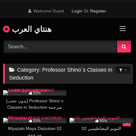
Skip
Welcome Guest
Login
Or
Register
to
content
هنتاي العرب
Category:
Professor Shino`s Classes in
Seduction
8K
31:02
53%
[بدون حجب] Professor Shino`s
Classes in Seduction مترجمة
68K
17:17
157K
16:22
53%
60%
Miyazaki Maya Daizukan 02
التنويم المغناطيسي 02
مترجمة