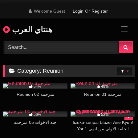
Skip
Welcome Guest
Login
Or
Register
to
content
هنتاي العرب
Category:
Reunion
11K
28:05
26K
28:40
54%
49%
Reunion 01 مترجمة
Reunion 02 مترجمة
33K
17:01
414K
15:45
56%
52%
جنة الاخوات 05 مترجمة
Iizuka-senpai Blazer Ane Kyun!
Yor 1 الحلقة الاولى من انمي
مترجمة للعربية
46K
20:46
8K
27:34