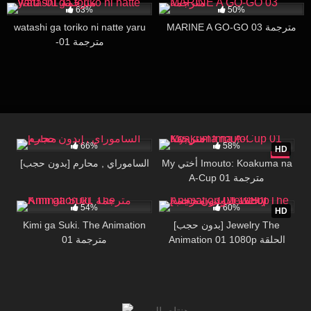
63%
50%
watashi ga toriko ni natte yaru
MARINE A GO-GO 03 مترجمة
-01 مترجمة
631K
23:53
6K
15:10
66%
58%
HD
My أختي Imouto: Koakuma na
[بدون حجب] الساموراي , محارم
A-Cup 01 مترجمة
48K
24:38
543K
16:00
54%
60%
HD
Kimi ga Suki. The Animation
[بدون حجب] Jewelry The
Animation 01 1080p الحلقة
01 مترجمة
الاولى مترجمة