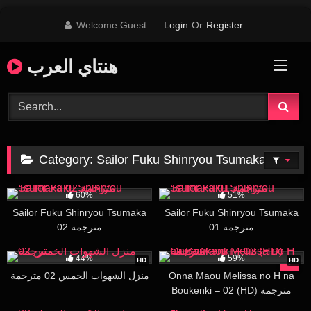
Skip
Welcome Guest
Login
Or
Register
to
content
هنتاي العرب
Category:
Sailor Fuku Shinryou Tsumaka
23K
26:32
40K
26:36
60%
51%
Sailor Fuku Shinryou Tsumaka
Sailor Fuku Shinryou Tsumaka
01 مترجمة
02 مترجمة
26K
29:08
8K
15:38
44%
59%
HD
HD
منزل الشهوات الخمس 02 مترجمة
Onna Maou Melissa no H na
Boukenki – 02 (HD) مترجمة
94K
30:00
62K
17:40