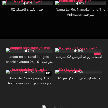
61%
64%
اختي الكبيرة الجميلة 02
Nama Lo Re: Namakemono The
Animation مترجمة
17K
28:00
39K
18:32
54%
59%
anata no shiranai kangofu
اغتصاب زوجة الرئيس 02 مترجمة
seiteki byoutou 24 ji 01 مترجمة
698K
16:53
60K
16:13
55%
75%
HD
Juvenile Pornography The
مارشملو, اختي السوكوبوس 02
Animation مترجمة بدون حجب
FHD