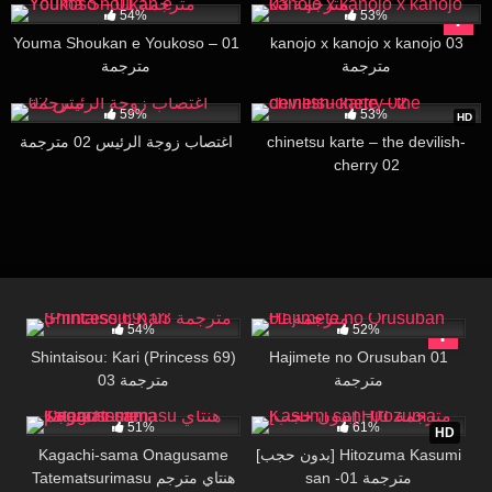
54%
53%
Youma Shoukan e Youkoso – 01
kanojo x kanojo x kanojo 03
مترجمة
مترجمة
39K
18:32
26K
30:00
59%
53%
HD
اغتصاب زوجة الرئيس 02 مترجمة
chinetsu karte – the devilish-
cherry 02
19K
31:57
49K
17:31
54%
52%
Shintaisou: Kari (Princess 69)
Hajimete no Orusuban 01
مترجمة
03 مترجمة
57K
23:07
49K
27:38
51%
61%
HD
Kagachi-sama Onagusame
[بدون حجب] Hitozuma Kasumi
san -01 مترجمة
Tatematsurimasu هنتاي مترجم