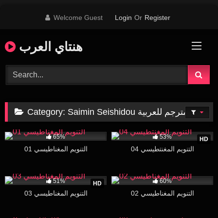
Skip
Welcome Guest
Login
Or
Register
to
content
هنتاي العرب
Category:
Saimin Seishidou مترجم للعربية
210K
251K
16:31
65%
53%
HD
التنويم المغنتطيسي 04
التنويم المغناطيسي 01
186K
16:04
157K
16:22
51%
60%
HD
التنويم المغناطيسي 02
التنويم المغناطيسي 03
9K
16:42
40K
25:00