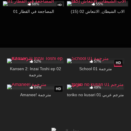
68%
55%
HD
(15) الاب الشيطان, الانتعاش 02
المضاجعة في القطار 01
1K
30:00
75K
27:00
52%
57%
HD
School 01 مترجمة
Kansen 2: Inzai Toshi ep 02
مترجمة
167K
25:16
23K
18:00
64%
49%
HD
toriko no kusari 01 مترجم عربي
Amanee! مترجمة