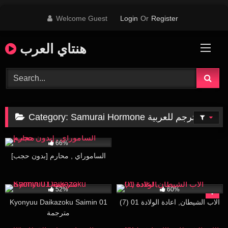
Skip
Welcome Guest
Login
Or
Register
to
content
هنتاي العرب
Samurai Hormone مترجم للعربية
Category:
631K
23:53
66%
[بدون حجب] الساموراي , محارم
33K
16:07
96K
30:00
52%
60%
(7) الاب الشيطان, اعادة الولادة 01
Kyonyuu Daikazoku Saimin 01
مترجمة
298K
16:44
80K
18:38