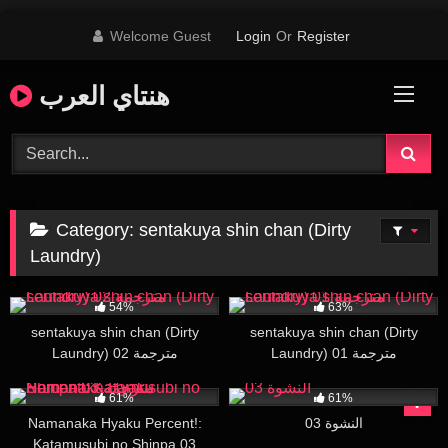
Skip
Welcome Guest
Login
Or
Register
to
content
هنتاي العرب
Category:
sentakuya shin chan (Dirty
Laundry)
28K
30:00
71K
26:32
54%
63%
sentakuya shin chan (Dirty
sentakuya shin chan (Dirty
Laundry) 01 مترجمة
Laundry) 02 مترجمة
28K
22:50
18K
29:40
61%
61%
Namanaka Hyaku Percent!:
النشوة 03
Katamusubi no Shinpa 03