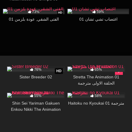
مترجمة
1M
17:40
98K
15:54
73%
59%
HD
اغتصاب تشي تشان 01
الفتى الشقي, عودة بلزمن 01
6K
16:06
66K
27:40
76%
65%
HD
Sister Breeder 02
Stretta The Animation 01
الحلقة الاولى مترجمة
11K
23:30
124K
19:20
55%
58%
Shin Sei Yariman Gakuen
Haitoku no Kyoukai 01 مترجمة
Enkou Nikki The Animation
مترجمة