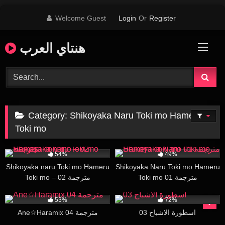
Skip
Welcome Guest
Login
Or
Register
to
content
هنتاي العرب
Category:
Shikoyaka Naru Toki mo Hameru
Toki mo
24K
19:37
18K
19:39
54%
49%
Shikoyaka naru Toki mo Hameru
Shikoyaka Naru Toki mo Hameru
Toki mo 01 مترجمة
Toki mo – 02 مترجمة
13K
28:24
167K
18:36
53%
72%
اسطورة الاشباح 03
Ane☆Haramix 04 مترجمة