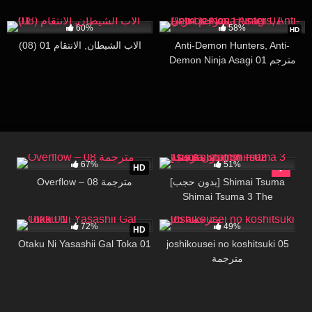
53K
28:16
23K
26:00
60%
58%
HD
(08) الاب الشيطان, الانتقام 01
Anti-Demon Hunters, Anti-
Demon Ninja Asagi 01 مترجم
عربي
194K
07:08
54K
30:09
67%
51%
HD
[بدون حجب] Shimai Tsuma
Overflow – 08 مترجمة
Shimai Tsuma 3 The
234K
19:36
20K
17:00
Animation – 02 مترجمة
72%
49%
HD
Otaku Ni Yasashii Gal Toka 01
joshikousei no koshitsuki 05
مترجمة