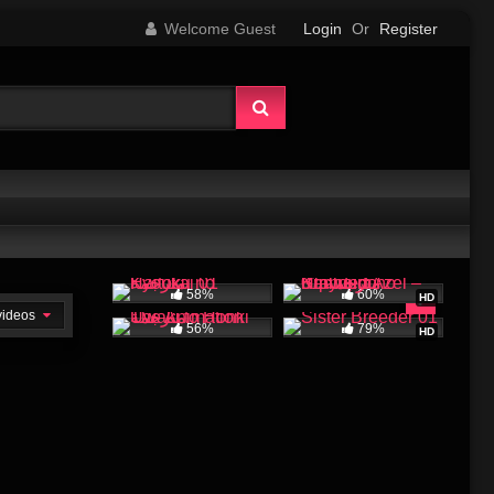
Welcome Guest
Login
Or
Register
58%
60%
HD
 videos
56%
79%
HD