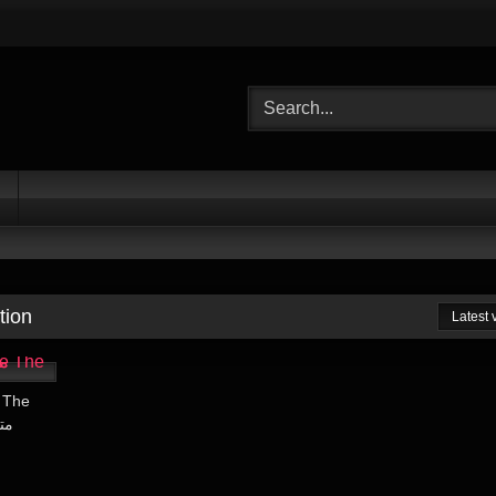
tion
Latest
26:56
 The
مترجمة