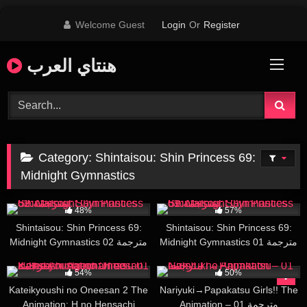
Skip
Welcome Guest
Login
Or
Register
to
content
هنتاي العرب
Category:
Shintaisou: Shin Princess 69:
Midnight Gymnastics
31K
29:01
31K
29:30
48%
57%
Shintaisou: Shin Princess 69:
Shintaisou: Shin Princess 69:
Midnight Gymnastics 01 مترجمة
Midnight Gymnastics 02 مترجمة
20K
28:12
40K
26:41
54%
50%
Kateikyoushi no Oneesan 2 The
Nariyuki→Papakatsu Girls!! The
Animation: H no Hensachi
Animation – 01 مترجمة