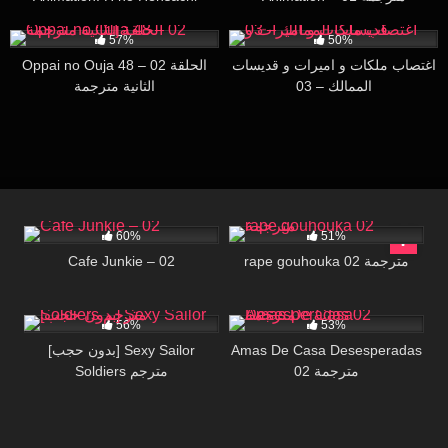
Agechaimasu 01 مترجمة
61K
26:37
40K
30:00
57%
50%
اغتصاب ملكات و اميرات و قديسات
Oppai no Ouja 48 – 02 الحلقة
الممالك – 03
الثانية مترجمة
73K
27:01
31K
15:00
60%
51%
Cafe Junkie – 02
rape gouhouka 02 مترجمة
34K
28:47
4K
28:51
56%
53%
[بدون حجب] Sexy Sailor
Amas De Casa Desesperadas
02 مترجمة
Soldiers مترجم