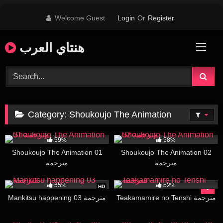
Skip
Welcome Guest
Login
Or
Register
to
content
هنتاي العرب
Category:
Shoukoujo The Animation
61K
22K
27:36
59%
58%
Shoukoujo The Animation 01
Shoukoujo The Animation 02
مترجمة
مترجمة
34K
29:47
22K
26:00
55%
52%
HD
Teakamamire no Tenshi مترجمة
Mankitsu happening 03 مترجمة
34K
28:05
44K
27:22