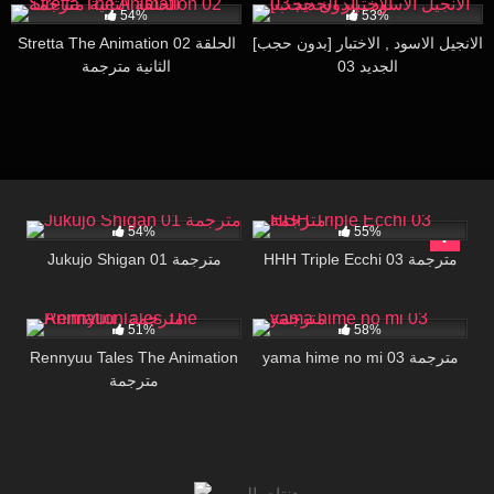
54%
53%
[بدون حجب] الانجيل الاسود , الاختبار
Stretta The Animation 02 الحلقة
الجديد 03
الثانية مترجمة
18K
22:48
34K
16:39
54%
55%
HHH Triple Ecchi 03 مترجمة
Jukujo Shigan 01 مترجمة
28K
29:13
83K
27:00
51%
58%
Rennyuu Tales The Animation
yama hime no mi 03 مترجمة
مترجمة