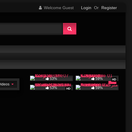
Welcome Guest
Login
Or
Register
53%
59%
HD
 videos
53%
59%
HD